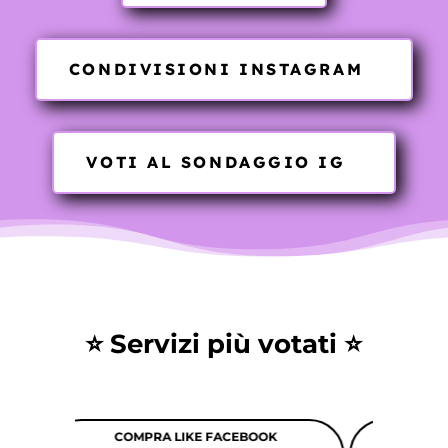
CONDIVISIONI INSTAGRAM
VOTI AL SONDAGGIO IG
⭐ Servizi più votati ⭐
K
COMPRA FOLLOWER TIK TOK