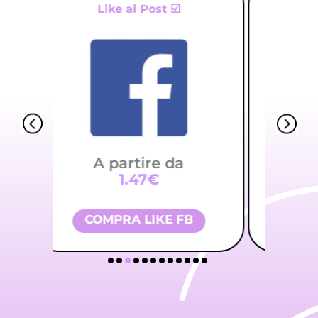
100% Italiani 💯
A partire da
1.92€
FOLLOWER TIKTOK
CO