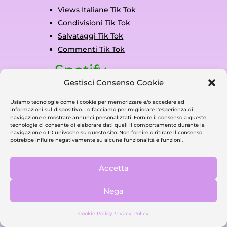
Views Italiane Tik Tok
Condivisioni Tik Tok
Salvataggi Tik Tok
Commenti Tik Tok
Spotify
Gestisci Consenso Cookie
Streaming Spotify
Spotify Playlist Plays
Usiamo tecnologie come i cookie per memorizzare e/o accedere ad
informazioni sul dispositivo. Lo facciamo per migliorare l'esperienza di
Spotify Follower Profilo
navigazione e mostrare annunci personalizzati. Fornire il consenso a queste
tecnologie ci consente di elaborare dati quali il comportamento durante la
Follower Playlist Spotify
navigazione o ID univoche su questo sito. Non fornire o ritirare il consenso
potrebbe influire negativamente su alcune funzionalità e funzioni.
Spotify Album Plays
Spotify Podcast Plays
Accetta
Ascoltatori Mensili Spotify
Salvataggi Spotify
Nega
Twitch
Cookie Policy
Privacy Policy
Twitch Live Views