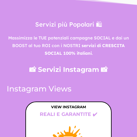
Servizi più Popolari 🛍️
Massimizza le TUE potenziali campagne SOCIAL e dai un
BOOST al tuo ROI con i NOSTRI
servizi di CRESCITA
SOCIAL 100% italiani
.
📸 Servizi Instagram 📸
Instagram Views
VIEW INSTAGRAM
VI
REALI E GARANTITE ✔️