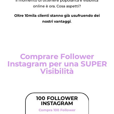
Il momento di ottenere popolarità e visibilità
online è ora. Cosa aspetti?
Oltre 10mila clienti stanno già usufruendo dei
nostri vantaggi
.
Comprare Follower
Instagram per una SUPER
Visibilità
100 FOLLOWER
25
INSTAGRAM
I
Compra 100 Follower
Com