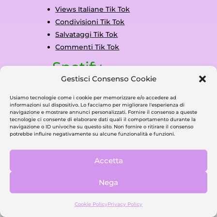
Views Italiane Tik Tok
Condivisioni Tik Tok
Salvataggi Tik Tok
Commenti Tik Tok
Spotify
Gestisci Consenso Cookie
Streaming Spotify
Spotify Playlist Plays
Usiamo tecnologie come i cookie per memorizzare e/o accedere ad
informazioni sul dispositivo. Lo facciamo per migliorare l'esperienza di
Spotify Follower Profilo
navigazione e mostrare annunci personalizzati. Fornire il consenso a queste
tecnologie ci consente di elaborare dati quali il comportamento durante la
Follower Playlist Spotify
navigazione o ID univoche su questo sito. Non fornire o ritirare il consenso
potrebbe influire negativamente su alcune funzionalità e funzioni.
Spotify Album Plays
Spotify Podcast Plays
Accetta
Ascoltatori Mensili Spotify
Salvataggi Spotify
Nega
Twitch
Cookie Policy
Privacy Policy
Twitch Live Views