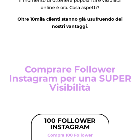
Il momento di ottenere popolarità e visibilità
online è ora. Cosa aspetti?
Oltre 10mila clienti stanno già usufruendo dei
nostri vantaggi
.
Comprare Follower
Instagram per una SUPER
Visibilità
100 FOLLOWER
25
INSTAGRAM
I
Compra 100 Follower
Com