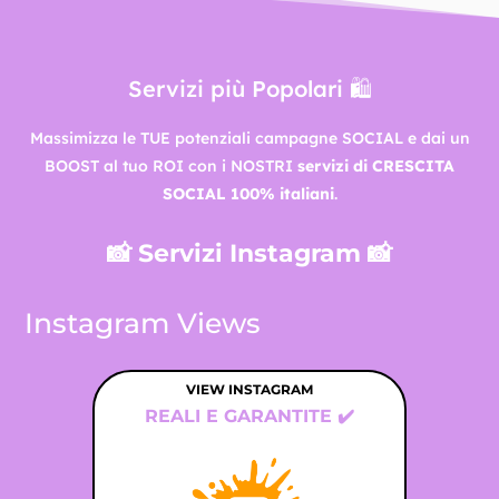
Servizi più Popolari 🛍️
Massimizza le TUE potenziali campagne SOCIAL e dai un
BOOST al tuo ROI con i NOSTRI
servizi di CRESCITA
SOCIAL 100% italiani
.
📸 Servizi Instagram 📸
Instagram Views
VIEW INSTAGRAM
VI
REALI E GARANTITE ✔️