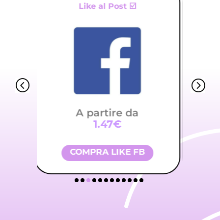
100% Italiani 💯
A partire da
1.92€
FOLLOWER TIKTOK
CO