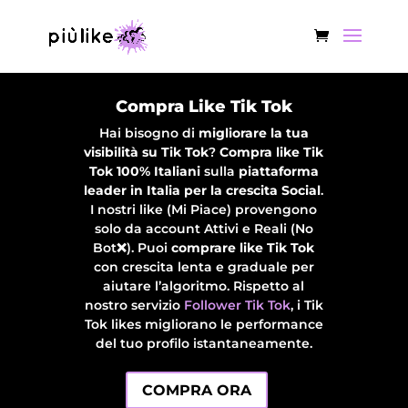
Compra Like Tik Tok
Hai bisogno di
migliorare la tua
visibilità su Tik Tok
?
Compra like Tik
Tok 100% Italiani
sulla
piattaforma
leader in Italia per la crescita Social
.
I nostri like (Mi Piace) provengono
solo da account Attivi e Reali (No
Bot❌). Puoi
comprare like Tik Tok
con crescita lenta e graduale per
aiutare l’algoritmo. Rispetto al
nostro servizio
Follower Tik Tok
, i Tik
Tok likes migliorano le performance
del tuo profilo istantaneamente.
COMPRA ORA