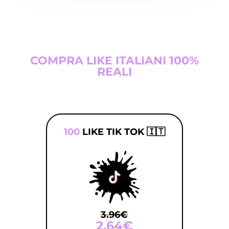
COMPRA LIKE ITALIANI 100%
REALI
100
LIKE TIK TOK 🇮🇹
3.96€
2.64€