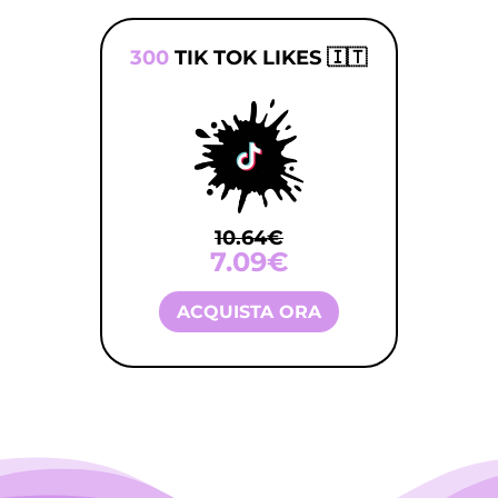
300
TIK TOK LIKES 🇮🇹
10.64€
7.09€
ACQUISTA ORA