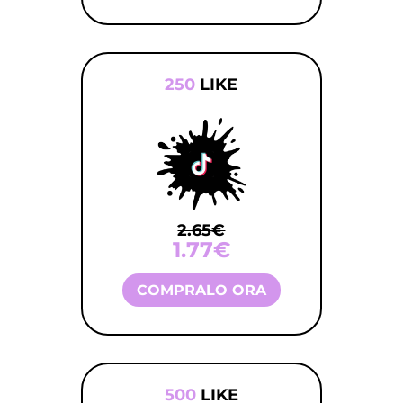
250
LIKE
2.65€
1.77€
COMPRALO ORA
500
LIKE