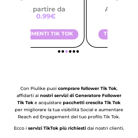
e da
A partire da
A 
1.09€
IK TOK
TIK TOK SAVES
TIK 
Con Piulike puoi
comprare follower Tik Tok
,
affidarti ai
nostri servizi di Generatore Follower
Tik Tok
e acquistare
pacchetti crescita Tik Tok
per migliorare la tua visibilità Social e aumentare
Reach ed Engagement del tuo profilo Tik Tok.
Ecco i
servizi TikTok più richiesti
dai nostri clienti.