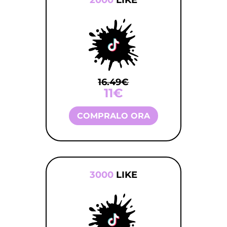
2000
LIKE
16.49€
11€
COMPRALO ORA
3000
LIKE