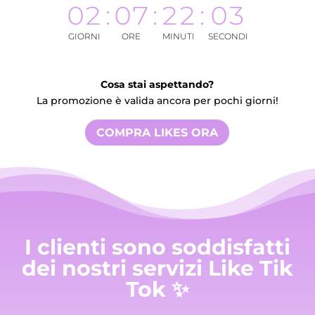
02
:
07
:
22
:
02
GIORNI
ORE
MINUTI
SECONDI
Cosa stai aspettando?
La promozione è valida ancora per pochi giorni!
COMPRA LIKES ORA
I clienti sono soddisfatti
dei nostri servizi Like Tik
Tok ✨