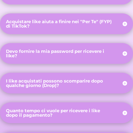
Acquistare like aiuta a finire nei "Per Te" (FYP)
di TikTok?
Devo fornire la mia password per ricevere i
like?
I like acquistati possono scomparire dopo
qualche giorno (Drop)?
Quanto tempo ci vuole per ricevere i like
dopo il pagamento?