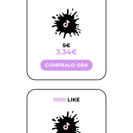
5€
3.34€
COMPRALO ORA
1000
LIKE