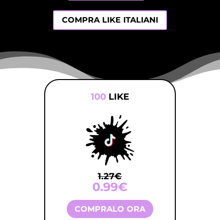
COMPRA LIKE ITALIANI
100
LIKE
1.27€
0.99€
COMPRALO ORA