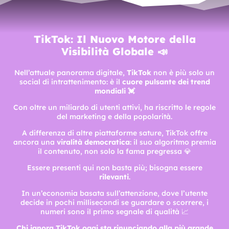
TikTok: Il Nuovo Motore della
Visibilità Globale 📣
Nell’attuale panorama digitale,
TikTok
non è più solo un
social di intrattenimento: è il
cuore pulsante dei trend
mondiali 💓
Con oltre un miliardo di utenti attivi, ha riscritto le regole
del marketing e della popolarità.
A differenza di altre piattaforme sature, TikTok offre
ancora una
viralità democratica
: il suo algoritmo premia
il contenuto, non solo la fama pregressa 💎
Essere presenti qui non basta più; bisogna essere
rilevanti
.
In un’economia basata sull’attenzione, dove l’utente
decide in pochi millisecondi se guardare o scorrere, i
numeri sono il primo segnale di qualità 📈
Chi ignora TikTok oggi sta rinunciando alla più grande