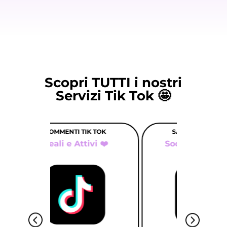
Scopri TUTTI i nostri
Servizi Tik Tok 🤩
 TOK
SALVATAGGI TIK TOK
CONDI
vi ❤️
Social Proof Plus ✨
Engag