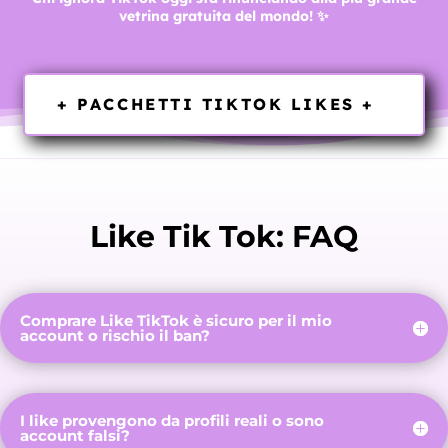
vetrina gratuita del mondo! ✨
+ PACCHETTI TIKTOK LIKES +
Like Tik Tok: FAQ
Comprare Like TikTok è sicuro per il mio
account o rischio il ban?
I like provengono da profili reali o sono
account falsi?