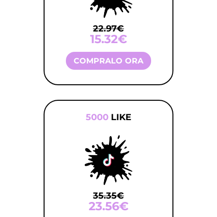
22.97€
15.32€
COMPRALO ORA
5000
LIKE
35.35€
23.56€