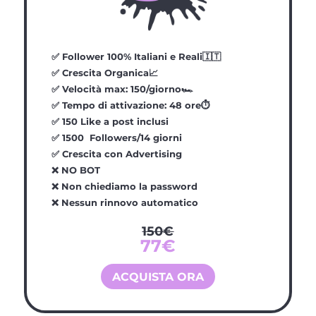
✅
Follower 100% Italiani e Reali🇮🇹
✅
Crescita Organica📈
✅
Velocità max: 150/giorno🏎️
✅
Tempo di attivazione: 48 ore⏱️
✅
150 Like a post inclusi
✅
1500 Followers/14 giorni
✅
Crescita con Advertising
❌ NO BOT
❌ Non chiediamo la password
❌ Nessun rinnovo automatico
150€
77€
ACQUISTA ORA