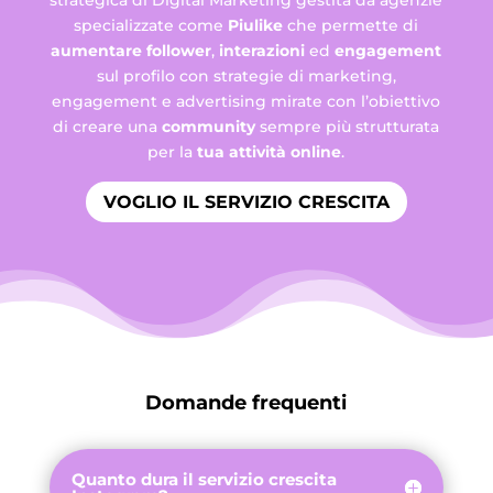
strategica di Digital Marketing gestita da agenzie
specializzate come
Piulike
che permette di
aumentare follower
,
interazioni
ed
engagement
sul profilo con strategie di marketing,
engagement e advertising mirate con l’obiettivo
di creare una
community
sempre più strutturata
per la
tua attività online
.
VOGLIO IL SERVIZIO CRESCITA
Domande frequenti
Quanto dura il servizio crescita