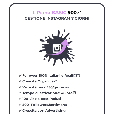
1. Piano BASIC
500📈
GESTIONE INSTAGRAM 7 GIORNI
✅
Follower 100% Italiani e Reali🇮🇹
✅
Crescita Organica📈
✅
Velocità max: 150/giorno🏎️
✅
Tempo di attivazione: 48 ore⏱️
✅
100 Like a post inclusi
✅
500 Followers/settimana
✅
Crescita con Advertising