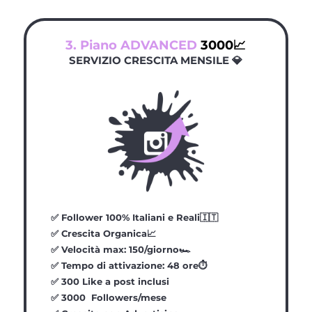
3. Piano ADVANCED
3000📈
SERVIZIO CRESCITA MENSILE 💎
✅
Follower 100% Italiani e Reali🇮🇹
✅
Crescita Organica📈
✅
Velocità max: 150/giorno🏎️
✅
Tempo di attivazione: 48 ore⏱️
✅
300 Like a post inclusi
✅
3000 Followers/mese