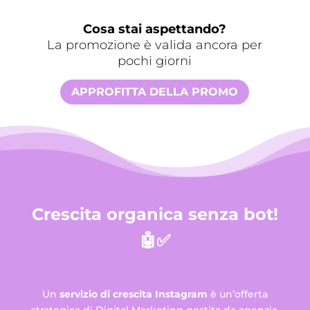
Cosa stai aspettando?
La promozione è valida ancora per
pochi giorni
APPROFITTA DELLA PROMO
Crescita organica senza bot!
🤖✅
Un
servizio di crescita Instagram
è un’offerta