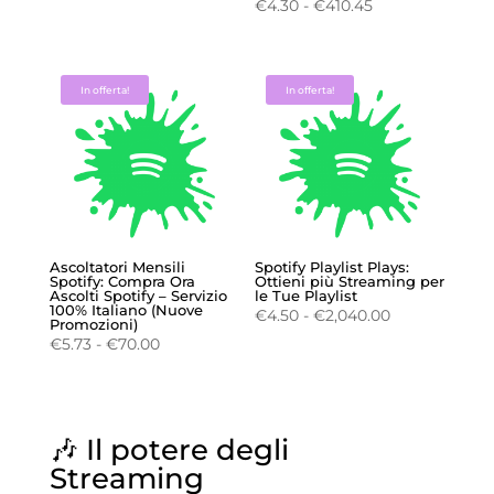
Fascia
€
4.30
-
€
410.45
di
di
prezzo:
prezzo:
da
da
€1.80
In offerta!
In offerta!
€4.30
a
a
€33.10
€410.45
Ascoltatori Mensili
Spotify Playlist Plays:
Spotify: Compra Ora
Ottieni più Streaming per
Ascolti Spotify – Servizio
le Tue Playlist
100% Italiano (Nuove
Fascia
€
4.50
-
€
2,040.00
Promozioni)
di
Fascia
€
5.73
-
€
70.00
prezzo:
di
da
prezzo:
€4.50
da
a
🎶 Il potere degli
€5.73
€2,040.00
a
Streaming