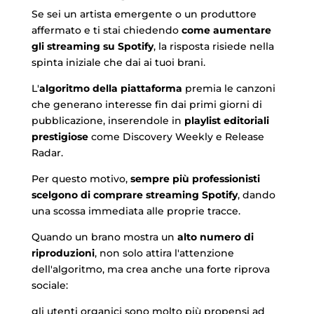
€70.00
Se sei un artista emergente o un produttore
affermato e ti stai chiedendo
come aumentare
gli streaming su Spotify
, la risposta risiede nella
spinta iniziale che dai ai tuoi brani.
L'
algoritmo della piattaforma
premia le canzoni
che generano interesse fin dai primi giorni di
pubblicazione, inserendole in
playlist editoriali
prestigiose
come Discovery Weekly e Release
Radar.
Per questo motivo,
sempre più professionisti
scelgono di comprare streaming Spotify
, dando
una scossa immediata alle proprie tracce.
Quando un brano mostra un
alto numero di
riproduzioni
, non solo attira l'attenzione
dell'algoritmo, ma crea anche una forte riprova
sociale:
gli utenti organici sono molto più propensi ad