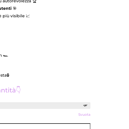
iù autorevolezza 🏆
utenti
🎯
 più visibile 📈
 🏎️
sta🔒
ntità👇
Svuota