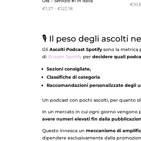
Ora – Servizio #1 in Italia
€
10.
Fascia
€
1.27
-
€
122.18
di
prezzo:
da
🎙️ Il peso degli ascolt
€1.27
a
Gli
Ascolti Podcast Spotify
sono la metrica p
€122.18
di
Stream Spotify
per
decidere quali podcas
Sezioni consigliate,
Classifiche di categoria
Raccomandazioni personalizzate degli u
Un podcast con pochi ascolti, per quanto di 
In un mercato in cui ogni giorno vengono p
avere numeri elevati fin dalla pubblicazio
Questo innesca un
meccanismo di amplifi
dipendere esclusivamente dalla promozione