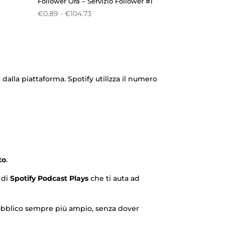
Follower Ora – Servizio Follower #1
Fascia
€
0.89
-
€
104.73
di
prezzo:
da
€0.89
a
alla piattaforma. Spotify utilizza il numero
€104.73
to
.
 di
Spotify Podcast Plays
che ti auta ad
ubblico sempre più ampio, senza dover