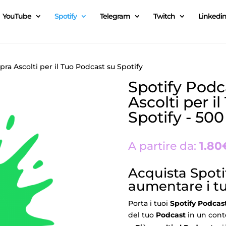
YouTube
Spotify
Telegram
Twitch
Linkedi
ra Ascolti per il Tuo Podcast su Spotify
Spotify Podc
Ascolti per i
Spotify - 500
A partire da:
1.80
Acquista Spoti
aumentare i tu
Porta i tuoi
Spotify Podcas
del tuo
Podcast
in un conte