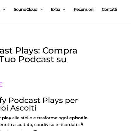
n
SoundCloud
Extra
Recensioni
Contatti
ast Plays: Compra
l Tuo Podcast su
€
fy Podcast Plays per
oi Ascolti
t play
alle stelle e trasforma ogni
episodio
nuto ascoltato, condiviso e ricordato. 🎙️