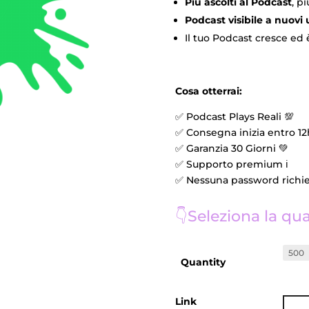
Più ascolti al Podcast
, p
Podcast visibile a nuovi 
Il tuo Podcast cresce ed è
Cosa otterrai:
✅ Podcast Plays Reali 💯
✅ Consegna inizia entro 12h
✅ Garanzia 30 Giorni 💚
✅ Supporto premium ℹ️
✅ Nessuna password richie
👇Seleziona la qua
Quantity
Link