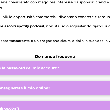
iene considerato con maggiore interesse da sponsor, brand e 
p.
lidi, più le opportunità commerciali diventano concrete e remun
e ascolti spotify podcast
, non stai solo acquistando riproduzi
esso trasparente e un'erogazione sicura, e dai alla tua voce la v
Domande frequenti
e la password del mio account?
nsegnerete il mio ordine?
ulike.com?