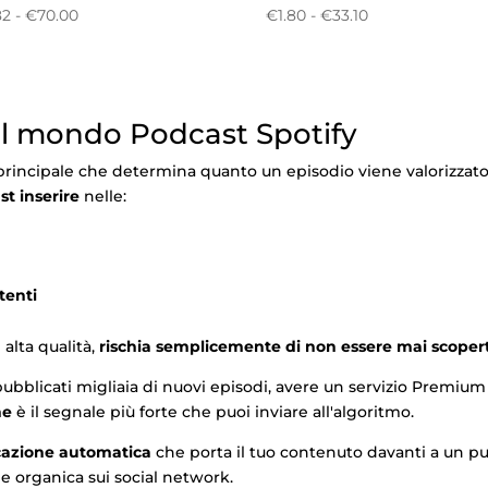
Fascia
Fascia
82
-
€
70.00
€
1.80
-
€
33.10
di
di
prezzo:
prezzo:
da
da
€10.82
€1.80
i nel mondo Podcast Spotify
a
a
€70.00
€33.10
rincipale che determina quanto un episodio viene valorizzato d
t inserire
nelle:
tenti
alta qualità,
rischia semplicemente di non essere mai scoper
ubblicati migliaia di nuovi episodi, avere un servizio Premium
ne
è il segnale più forte che puoi inviare all'algoritmo.
cazione automatica
che porta il tuo contenuto davanti a un p
 organica sui social network.