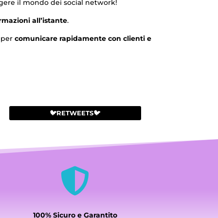
lgere il mondo dei social network!
rmazioni all’istante
.
i per
comunicare rapidamente con clienti e
🐦RETWEETS🐦

100% Sicuro e Garantito