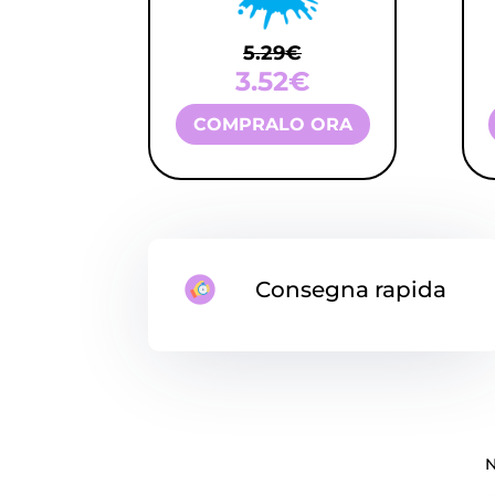
5.29€
3.52€
COMPRALO ORA
Consegna rapida
N