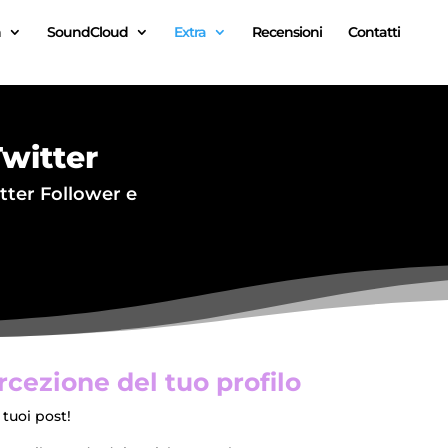
n
SoundCloud
Extra
Recensioni
Contatti
witter
itter Follower e
cezione del tuo profilo
 tuoi post!