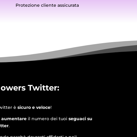
Protezione cliente assicurata
owers Twitter:
witter è
sicuro e veloce
!
e
aumentare
il numero dei tuoi
seguaci su
tter
.
ndo perchè dovresti affidarti a noi!