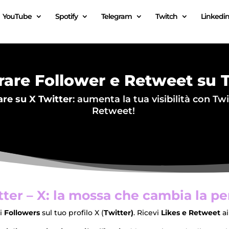
YouTube
Spotify
Telegram
Twitch
Linkedi
are Follower e Retweet su T
re su X Twitter
: aumenta la tua visibilità con Tw
Retweet!
ter – X: la mossa che cambia la per
i
Followers
sul tuo profilo X (
Twitter)
. Ricevi
Likes e Retweet
ai