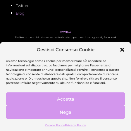
Twitter
Blog
AVVISO
Piulike.com non è in alcun caso autorizzato o partner di Instagram®, Facebook
®, TikTok®, Twitch®, Twitter ®, YouTube ®, LinkedIn ®, Pinterest ® e Spotify ®.
Gestisci Consenso Cookie
Tutti i relativi loghi sono marchi registrati dei proprietari.
Usiamo tecnologie come i cookie per memorizzare e/o accedere ad
informazioni sul dispositivo. Lo facciamo per migliorare l'esperienza di
PAGAMENTI SICURI
navigazione e mostrare annunci personalizzati. Fornire il consenso a queste
tecnologie ci consente di elaborare dati quali il comportamento durante la
navigazione o ID univoche su questo sito. Non fornire o ritirare il consenso
potrebbe influire negativamente su alcune funzionalità e funzioni.
CHI SIAMO
Piulike è un agenzia di comunicazione e marketing attiva in Italia da oltre 4 anni.
Contattaci
Accetta
PRIVACY POLICY
–
COOKIE POLICY
–
TERMS & CONDITIONS
Nega
Managed by Lunaweb Ltd
71-75 Shelton Street, London, WC2H 9JQ
Cookie Policy
Privacy Policy