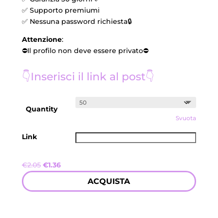
✅ Supporto premiumℹ️
✅ Nessuna password richiesta🔒
Attenzione
:
⛔️Il profilo non deve essere privato⛔️
👇
Inserisci il link al post
👇
Quantity
Svuota
Link
Il
Il
€
2.05
€
1.36
prezzo
prezzo
ACQUISTA
originale
attuale
era:
è:
€2.05.
€1.36.