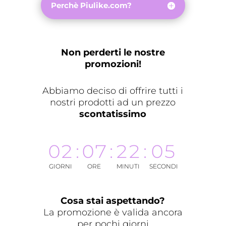
Perchè Piulike.com?
Non perderti le nostre
promozioni!
Abbiamo deciso di offrire tutti i
nostri prodotti ad un prezzo
scontatissimo
02
:
07
:
22
:
04
GIORNI
ORE
MINUTI
SECONDI
Cosa stai aspettando?
La promozione è valida ancora
per pochi giorni