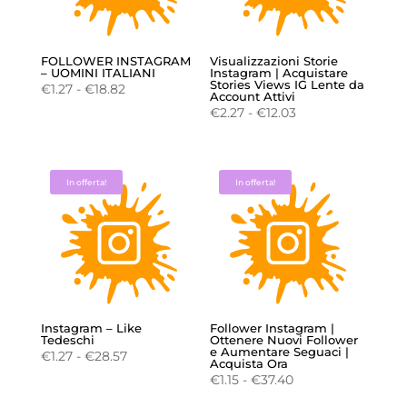
FOLLOWER INSTAGRAM
Visualizzazioni Storie
– UOMINI ITALIANI
Instagram | Acquistare
Stories Views IG Lente da
Fascia
€
1.27
-
€
18.82
Account Attivi
di
Fascia
€
2.27
-
€
12.03
prezzo:
di
da
prezzo:
€1.27
da
In offerta!
In offerta!
a
€2.27
€18.82
a
€12.03
Instagram – Like
Follower Instagram |
Tedeschi
Ottenere Nuovi Follower
e Aumentare Seguaci |
Fascia
€
1.27
-
€
28.57
Acquista Ora
di
Fascia
€
1.15
-
€
37.40
prezzo:
di