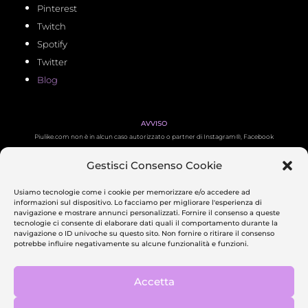
Pinterest
Twitch
Spotify
Twitter
Blog
AVVISO
Piulike.com non è in alcun caso autorizzato o partner di Instagram®, Facebook
®, TikTok®, Twitch®, Twitter ®, YouTube ®, LinkedIn ®, Pinterest ® e Spotify ®.
Gestisci Consenso Cookie
Tutti i relativi loghi sono marchi registrati dei proprietari.
Usiamo tecnologie come i cookie per memorizzare e/o accedere ad
informazioni sul dispositivo. Lo facciamo per migliorare l'esperienza di
PAGAMENTI SICURI
navigazione e mostrare annunci personalizzati. Fornire il consenso a queste
tecnologie ci consente di elaborare dati quali il comportamento durante la
navigazione o ID univoche su questo sito. Non fornire o ritirare il consenso
potrebbe influire negativamente su alcune funzionalità e funzioni.
CHI SIAMO
Piulike è un agenzia di comunicazione e marketing attiva in Italia da oltre 4 anni.
Contattaci
Accetta
PRIVACY POLICY
–
COOKIE POLICY
–
TERMS & CONDITIONS