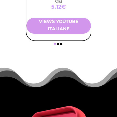
da
5.12€
VIEWS YOUTUBE
ITALIANE