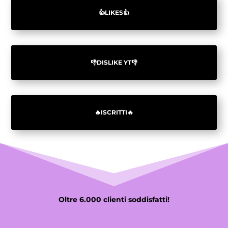
👍LIKES👍
👎DISLIKE YT👎
🔥ISCRITTI🔥
Oltre 6.000 clienti soddisfatti!