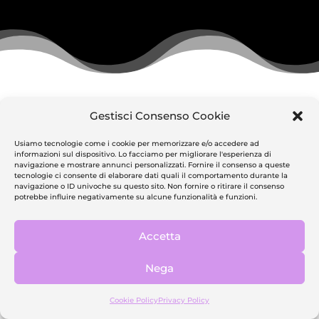
Ottieni Iscritti al tuo
Gestisci Consenso Cookie
Canale YouTube:
Usiamo tecnologie come i cookie per memorizzare e/o accedere ad
informazioni sul dispositivo. Lo facciamo per migliorare l'esperienza di
navigazione e mostrare annunci personalizzati. Fornire il consenso a queste
tecnologie ci consente di elaborare dati quali il comportamento durante la
navigazione o ID univoche su questo sito. Non fornire o ritirare il consenso
100 ISCRITTI YOUTUBE
potrebbe influire negativamente su alcune funzionalità e funzioni.
Accetta
Nega
23.11€
Cookie Policy
Privacy Policy
15.41€