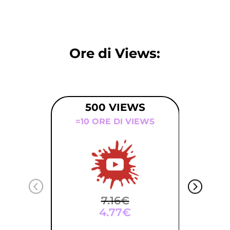
Ore di Views:
500 VIEWS
=10 ORE DI VIEWS
7.16€
4.77€