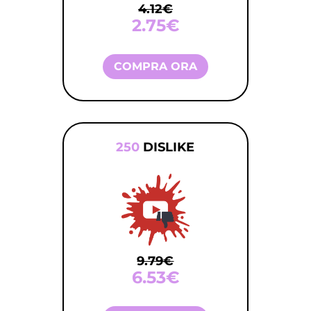
4.12€
2.75€
COMPRA ORA
250
DISLIKE
9.79€
6.53€