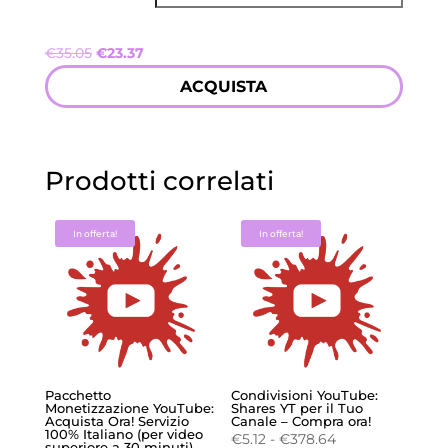
Il
Il
€
35.05
€
23.37
prezzo
prezzo
ACQUISTA
originale
attuale
era:
è:
€35.05.
€23.37.
Prodotti correlati
In offerta!
In offerta!
Pacchetto
Condivisioni YouTube:
Monetizzazione YouTube:
Shares YT per il Tuo
Acquista Ora! Servizio
Canale – Compra ora!
100% Italiano (per video
Fascia
€
5.12
-
€
378.64
superiore a 30 minuti)