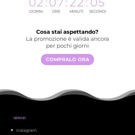
02
:
07
:
22
:
04
GIORNI
ORE
MINUTI
SECONDI
Cosa stai aspettando?
La promozione è valida ancora
per pochi giorni
COMPRALO ORA
SERVIZI
Instagram