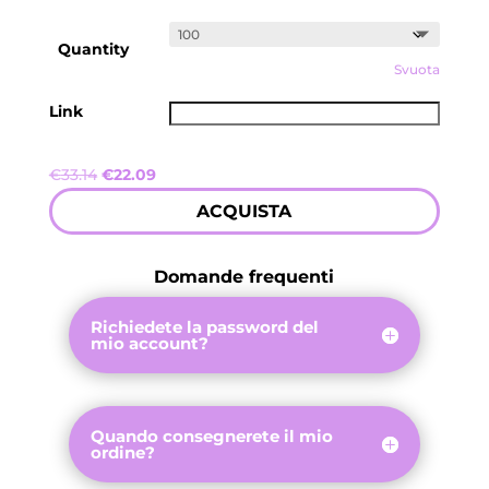
Quantity
Svuota
Link
Il
Il
€
33.14
€
22.09
prezzo
prezzo
ACQUISTA
originale
attuale
era:
è:
€33.14.
€22.09.
Domande frequenti
Richiedete la password del
mio account?
Quando consegnerete il mio
ordine?