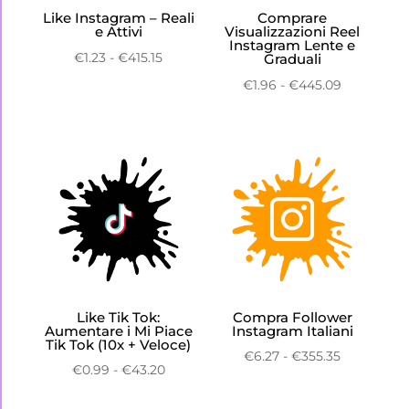
Like Instagram – Reali
Comprare
e Attivi
Visualizzazioni Reel
Instagram Lente e
Fascia
€
1.23
-
€
415.15
Graduali
di
Fascia
€
1.96
-
€
445.09
prezzo:
di
da
prezzo:
€1.23
da
a
€1.96
€415.15
a
€445.09
Like Tik Tok:
Compra Follower
Aumentare i Mi Piace
Instagram Italiani
Tik Tok (10x + Veloce)
Fascia
€
6.27
-
€
355.35
Fascia
€
0.99
-
€
43.20
di
di
prezzo: