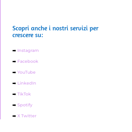
Scopri anche i nostri servizi per
crescere su:
➡️
Instagram
➡️
Facebook
➡️
YouTube
➡️
LinkedIn
➡️
TikTok
➡️
Spotify
➡️
X Twitter