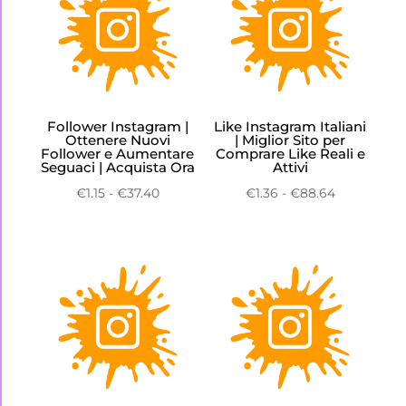
Follower Instagram |
Like Instagram Italiani
Ottenere Nuovi
| Miglior Sito per
Follower e Aumentare
Comprare Like Reali e
Seguaci | Acquista Ora
Attivi
Fascia
Fascia
€
1.15
-
€
37.40
€
1.36
-
€
88.64
di
di
prezzo:
prezzo:
da
da
€1.15
€1.36
a
a
€37.40
€88.64