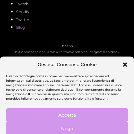
Twitch
Spotify
Twitter
Blog
AVVISO
Piulike.com non è in alcun caso autorizzato o partner di Instagram®, Facebook
®, TikTok®, Twitch®, Twitter ®, YouTube ®, LinkedIn ®, Pinterest ® e Spotify ®.
Gestisci Consenso Cookie
Tutti i relativi loghi sono marchi registrati dei proprietari.
Usiamo tecnologie come i cookie per memorizzare e/o accedere ad
informazioni sul dispositivo. Lo facciamo per migliorare l'esperienza di
PAGAMENTI SICURI
navigazione e mostrare annunci personalizzati. Fornire il consenso a queste
tecnologie ci consente di elaborare dati quali il comportamento durante la
navigazione o ID univoche su questo sito. Non fornire o ritirare il consenso
potrebbe influire negativamente su alcune funzionalità e funzioni.
CHI SIAMO
Piulike è un agenzia di comunicazione e marketing attiva in Italia da oltre 4 anni.
Contattaci
Accetta
PRIVACY POLICY
–
COOKIE POLICY
–
TERMS & CONDITIONS
Nega