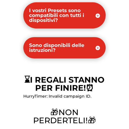
I vostri Presets sono
compatibili con tutti i
dispositivi?
Sono disponibili delle
istruzioni?
⌛I REGALI STANNO
PER FINIRE!⏰
HurryTimer: Invalid campaign ID.
🎁NON
PERDERTELI!🎁