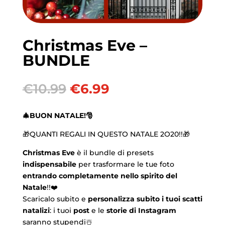
Christmas Eve –
BUNDLE
Il
Il
€
10.99
€
6.99
prezzo
prezzo
originale
attuale
🎄BUON NATALE!🎅
era:
è:
€10.99.
€6.99.
🎁QUANTI REGALI IN QUESTO NATALE 2O20!!🎁
Christmas Eve
è il bundle di presets
indispensabile
per trasformare le tue foto
entrando completamente nello spirito del
Natale
!!❤️
Scaricalo subito e
personalizza subito i tuoi scatti
natalizi
: i tuoi
post
e le
storie di Instagram
saranno stupendi☃️