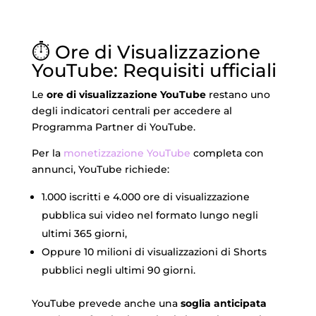
prezzo
prezzo
originale
attuale
era:
è:
⏱️ Ore di Visualizzazione
€384.00.
€247.00.
YouTube: Requisiti ufficiali
Le
ore di visualizzazione YouTube
restano uno
degli indicatori centrali per accedere al
Programma Partner di YouTube.
Per la
monetizzazione YouTube
completa con
annunci, YouTube richiede:
1.000 iscritti e 4.000 ore di visualizzazione
pubblica sui video nel formato lungo negli
ultimi 365 giorni,
Oppure 10 milioni di visualizzazioni di Shorts
pubblici negli ultimi 90 giorni.
YouTube prevede anche una
soglia anticipata