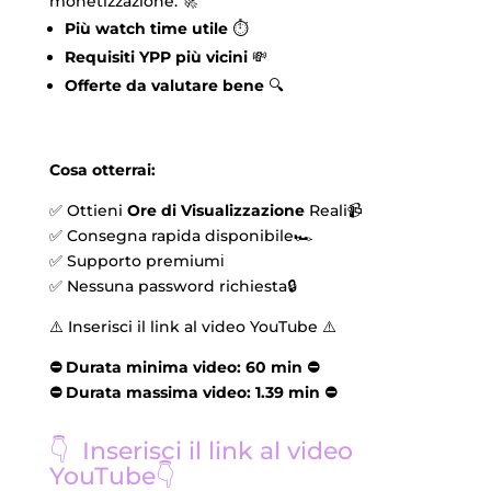
monetizzazione. 🚀
Più watch time utile
⏱️
Requisiti YPP più vicini
💸
Offerte da valutare bene
🔍
Cosa otterrai:
✅ Ottieni
Ore di Visualizzazione
Reali📹
✅ Consegna rapida disponibile🏎️
✅ Supporto premiumℹ️
✅ Nessuna password richiesta🔒
⚠️ Inserisci il link al video YouTube ⚠️
⛔️ Durata minima video: 60 min ⛔️
⛔️ Durata massima video: 1.39 min ⛔️
👇 Inserisci il link al video
YouTube👇