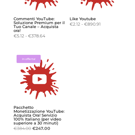
Commenti YouTube:
Like Youtube
Soluzione Premium per il
Fascia
€
2.12
-
€
890.91
Tuo Canale – Acquista
ora!
di
Fascia
€
5.12
-
€
378.64
prezzo:
di
da
prezzo:
€2.12
da
a
In offerta!
€5.12
€890.91
a
€378.64
Pacchetto
Monetizzazione YouTube:
Acquista Ora! Servizio
100% Italiano (per video
superiore a 30 minuti)
Il
Il
€
384.00
€
247.00