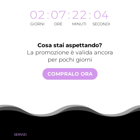
02
:
07
:
22
:
04
GIORNI
ORE
MINUTI
SECONDI
Cosa stai aspettando?
La promozione è valida ancora
per pochi giorni
COMPRALO ORA
SERVIZI