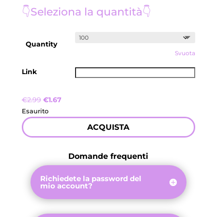
👇Seleziona la quantità👇
Quantity
Svuota
Link
Il
Il
€
2.99
€
1.67
prezzo
prezzo
Esaurito
originale
attuale
ACQUISTA
era:
è:
€2.99.
€1.67.
Domande frequenti
Richiedete la password del
mio account?