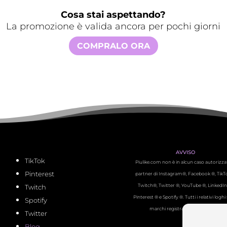
Cosa stai aspettando?
La promozione è valida ancora per pochi giorni
COMPRALO ORA
AVVISO
TikTok
Piulike.com non è in alcun caso autorizza
Pinterest
partner di Instagram®, Facebook ®, TikT
Twitch®, Twitter ®, YouTube ®, LinkedIn
Twitch
Pinterest ® e Spotify ®. Tutti i relativi logh
Spotify
marchi registrati dei proprietari.
Twitter
Blog