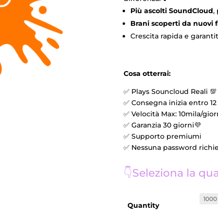
Più ascolti SoundCloud
,
Brani scoperti da nuovi 
Crescita rapida e garantit
Cosa otterrai:
✅ Plays Souncloud Reali 💯
✅ Consegna inizia entro 12 
✅ Velocità Max: 10mila/gio
✅ Garanzia 30 giorni💜
✅ Supporto premiumℹ️
✅ Nessuna password richie
👇Seleziona la qua
Quantity