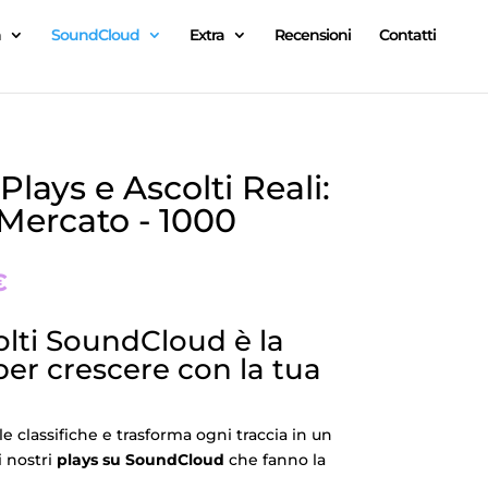
n
SoundCloud
Extra
Recensioni
Contatti
lays e Ascolti Reali:
l Mercato - 1000
€
lti SoundCloud è la
per crescere con la tua
lle classifiche e trasforma ogni traccia in un
i nostri
plays su SoundCloud
che fanno la