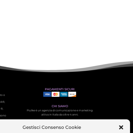
PAGAMENTI SICURI
to o
ok®,
CHI SIAMO
 ®,
Piulike è un agenzia di comunicazione e marketing
attiva in Italia da oltre 4 anni.
i sono
Contattaci
Gestisci Consenso Cookie