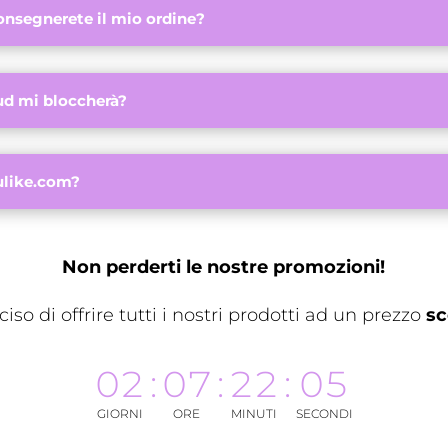
nsegnerete il mio ordine?
d mi bloccherà?
ulike.com?
Non perderti le nostre promozioni!
so di offrire tutti i nostri prodotti ad un prezzo
sc
02
:
07
:
22
:
04
GIORNI
ORE
MINUTI
SECONDI