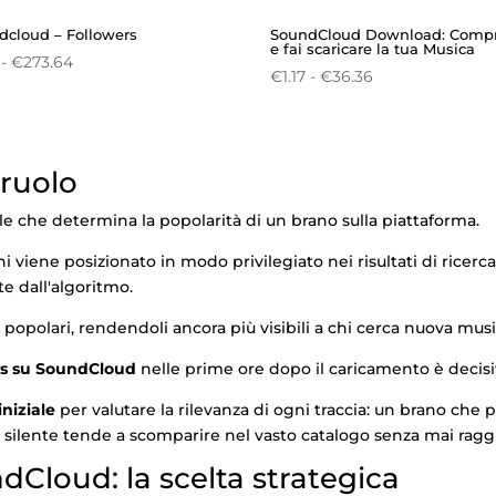
dcloud – Followers
SoundCloud Download: Compr
e fai scaricare la tua Musica
Fascia
-
€
273.64
Fascia
€
1.17
-
€
36.36
di
di
prezzo:
prezzo:
da
da
€1.21
 ruolo
€1.17
a
a
€273.64
le che determina la popolarità di un brano sulla piattaforma.
€36.36
viene posizionato in modo privilegiato nei risultati di ricerca 
e dall'algoritmo.
polari, rendendoli ancora più visibili a chi cerca nuova musi
ys su SoundCloud
nelle prime ore dopo il caricamento è decisi
iniziale
per valutare la rilevanza di ogni traccia: un brano che 
lente tende a scomparire nel vasto catalogo senza mai raggiu
Cloud: la scelta strategica