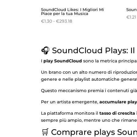
SoundCloud Likes: I Migliori Mi
Soun
Piace per la tua Musica
€
1.21
Fascia
€
1.30
-
€
293.18
di
prezzo:
da
🎧 SoundCloud Plays: Il
€1.30
a
I
play SoundCloud
sono la metrica principa
€293.18
Un brano con un alto numero di riproduzioni 
genere e nelle playlist automatiche generat
Questo meccanismo premia i contenuti già po
Per un artista emergente,
accumulare pla
La piattaforma monitora il
tasso di crescita 
sempre più ampio, mentre uno che rimane si
🛒 Comprare plays Sound