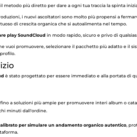
il metodo più diretto per dare a ogni tua traccia la spinta inizi
duzioni, i nuovi ascoltatori sono molto più propensi a fermarvis
virtuoso di crescita organica che si autoalimenta nel tempo.
re play SoundCloud
in modo rapido, sicuro e privo di qualsiasi
 che vuoi promuovere, selezionare il pacchetto più adatto e il s
profilo.
izio
ud
è stato progettato per essere immediato e alla portata di q
 fino a soluzioni più ampie per promuovere interi album o cata
chi minuti dall'ordine.
calibrato per simulare un andamento organico autentico
, pr
ttaforma.