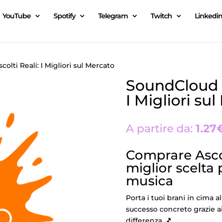
YouTube
Spotify
Telegram
Twitch
Linkedi
olti Reali: I Migliori sul Mercato
SoundCloud P
I Migliori su
A partire da:
1.27
Comprare Asco
miglior scelta 
musica
Porta i tuoi brani in cima a
successo concreto grazie a
differenza. 🎵