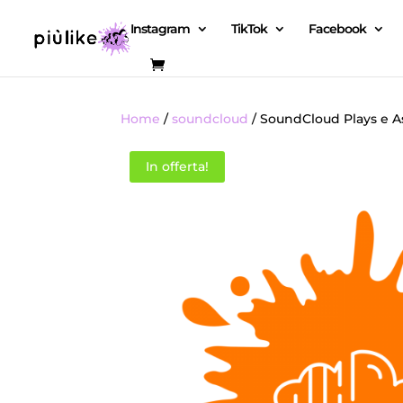
Instagram
TikTok
Facebook
Home
/
soundcloud
/ SoundCloud Plays e Asc
In offerta!