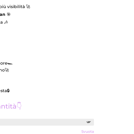
 più visibilità 🚀
fan
🎯
a 🎶
ore🏎️
rno🚀
sta🔒
ntità👇
Svuota