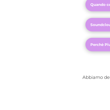
Quando co
Soundclou
Perchè Pi
Abbiamo deci