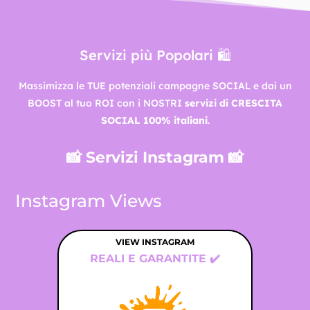
Servizi più Popolari 🛍️
Massimizza le TUE potenziali campagne SOCIAL e dai un
BOOST al tuo ROI con i NOSTRI
servizi di CRESCITA
SOCIAL 100% italiani
.
📸 Servizi Instagram 📸
Instagram Views
VIEW INSTAGRAM
VI
REALI E GARANTITE ✔️