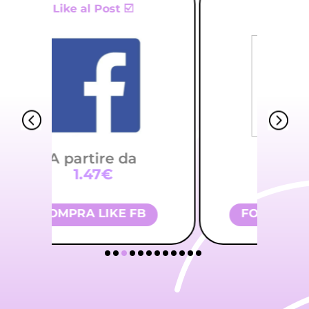
100% Italiani 💯
A partire da
1.92€
FOLLOWER TIKTOK
CO