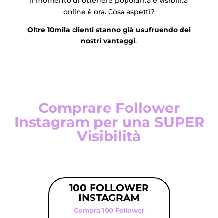
Il momento di ottenere popolarità e visibilità
online è ora. Cosa aspetti?
Oltre 10mila clienti stanno già usufruendo dei
nostri vantaggi
.
Comprare Follower
Instagram per una SUPER
Visibilità
100 FOLLOWER
25
INSTAGRAM
I
Compra 100 Follower
Com