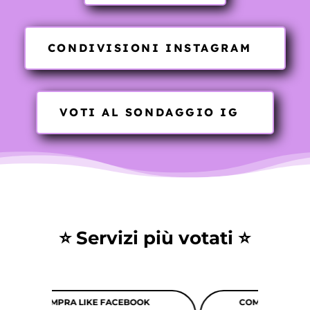
CONDIVISIONI INSTAGRAM
VOTI AL SONDAGGIO IG
⭐ Servizi più votati ⭐
K
COMPRA FOLLOWER TIK TOK