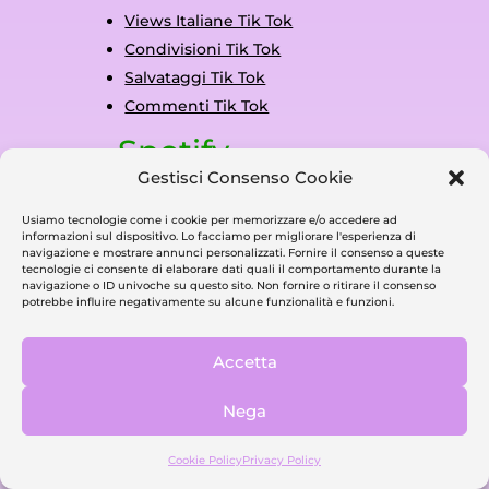
Views Italiane Tik Tok
Condivisioni Tik Tok
Salvataggi Tik Tok
Commenti Tik Tok
Spotify
Gestisci Consenso Cookie
Streaming Spotify
Spotify Playlist Plays
Usiamo tecnologie come i cookie per memorizzare e/o accedere ad
informazioni sul dispositivo. Lo facciamo per migliorare l'esperienza di
Spotify Follower Profilo
navigazione e mostrare annunci personalizzati. Fornire il consenso a queste
tecnologie ci consente di elaborare dati quali il comportamento durante la
Follower Playlist Spotify
navigazione o ID univoche su questo sito. Non fornire o ritirare il consenso
potrebbe influire negativamente su alcune funzionalità e funzioni.
Spotify Album Plays
Spotify Podcast Plays
Accetta
Ascoltatori Mensili Spotify
Salvataggi Spotify
Nega
Twitch
Cookie Policy
Privacy Policy
Twitch Live Views